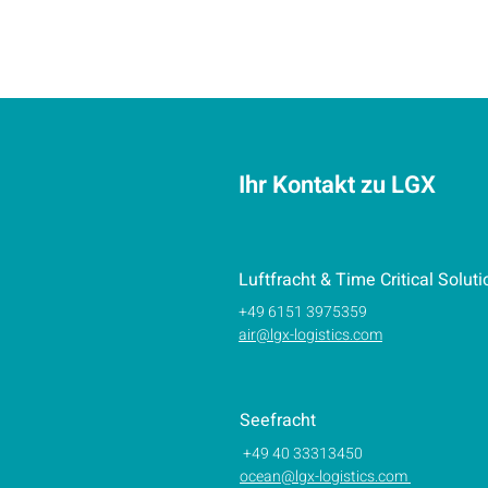
Ihr Kontakt zu LGX
Luftfracht & Time Critical Solut
+49 6151 3975359
air@lgx-logistics.com
Seefracht
+49 40 33313450
ocean@lgx-logistics.com