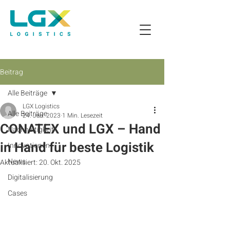
Beitrag
Alle Beiträge
LGX Logistics
Alle Beiträge
24. Jan. 2023
1 Min. Lesezeit
CONATEX und LGX – Hand
Nachhaltigkeit
in Hand für beste Logistik
Innovationen
News
Aktualisiert:
20. Okt. 2025
Digitalisierung
Cases