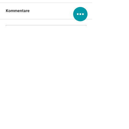
Kommentare
Kommentar verfassen...
Service
Über Uns
Agents
Tracking
Kontakt
Datenschutz