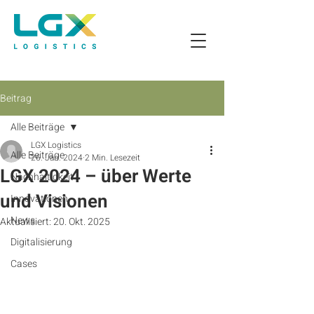
Beitrag
Alle Beiträge
LGX Logistics
Alle Beiträge
26. Jan. 2024
2 Min. Lesezeit
LGX 2024 – über Werte
Nachhaltigkeit
und Visionen
Innovationen
News
Aktualisiert:
20. Okt. 2025
Digitalisierung
Cases