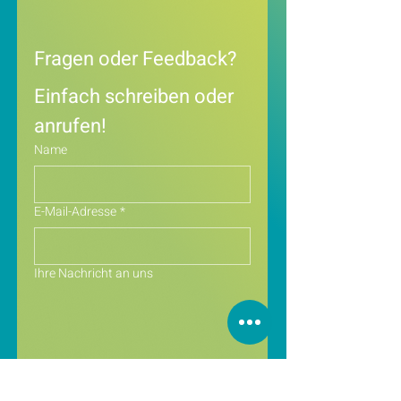
Fragen oder Feedback?
Einfach schreiben oder 
anrufen!
Name
E-Mail-Adresse
*
Ihre Nachricht an uns
Ich stimme der 