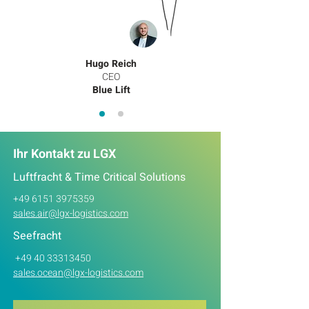
Hugo Reich
CEO
Blue Lift
Ihr Kontakt zu LGX
Luftfracht & Time Critical Solutions
+49 6151 3975359
sales.air@lgx-logistics.com
Seefracht
+49 40 33313450
sales.ocean@lgx-logistics.com