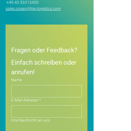
+49 40 33313450
sales.ocean@lgx-logistics.com
Fragen oder Feedback?
Einfach schreiben oder 
anrufen!
Name
E-Mail-Adresse
*
Ihre Nachricht an uns